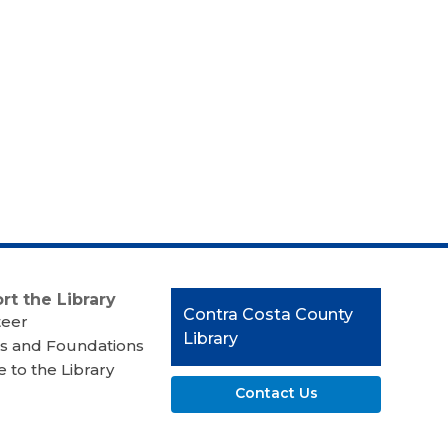
rt the Library
Contact
Contra Costa County
teer
the
Library
s and Foundations
Library
 to the Library
Contact Us