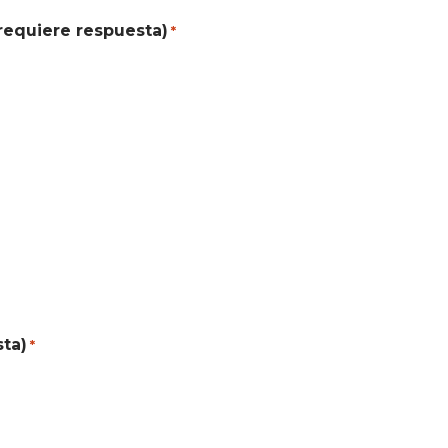
requiere respuesta)
*
sta)
*