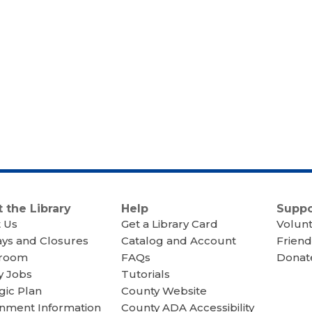
 the Library
Help
Suppo
 Us
Get a Library Card
Volun
ays and Closures
Catalog and Account
Friend
room
FAQs
Donate
y Jobs
Tutorials
gic Plan
County Website
nment Information
County ADA Accessibility