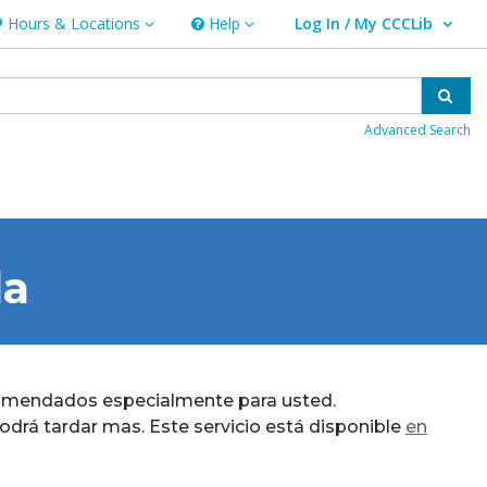
Hours & Locations
Help
Log In / My CCCLib
ours & Locations
Help
User Log In / My CCCLib.
Sear
Advanced Search
da
 recomendados especialmente para usted.
á tardar mas. Este servicio está disponible
en