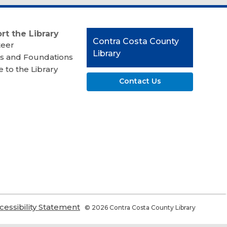
rt the Library
Contact
Contra Costa County
teer
the
Library
s and Foundations
Library
 to the Library
Contact Us
,
cessibility Statement
© 2026 Contra Costa County Library
ns
opens
a