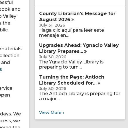
essful
a
r
 book and
County Librarian's Message for
c
o Valley
h
August
2026
s the
q
July 31, 2026
u
blic
Haga clic aquí para leer este
e
mensaje en…
r
y
Upgrades Ahead: Ygnacio Valley
 materials
Library
Prepares…
ollection
July 30, 2026
The Ygnacio Valley Library is
, and
preparing to turn…
s
Turning the Page: Antioch
Library Scheduled
for…
ervice
July 30, 2026
The Antioch Library is preparing for
 open
a major…
Recent News
View
More
ndays. We
ccess, we
wered the