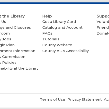
 the Library
Help
Suppo
 Us
Get a Library Card
Volun
ays and Closures
Catalog and Account
Friend
room
FAQs
Donate
y Jobs
Tutorials
gic Plan
County Website
nment Information
County ADA Accessibility
ry Commission
y Policies
nability at the Library
,
,
Terms of Use
Privacy Statement
Ac
opens
ope
a
a