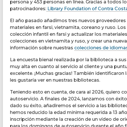
persona y 453 personas en línea. Gracias a todos lo
patrocinadores:
Library Foundation of Contra Cost
El año pasado añadimos tres nuevos proveedores pa
materiales en farsi, vietnamita, coreano y ruso. L
colección infantil en farsi y actualizar los material
colecciones en vietnamita y ruso, y crear una nuev
información sobre nuestras
colecciones de idioma
La encuesta bienal realizada por la biblioteca a sus
muy alta en cuanto al servicio al cliente y una pun
excelente. ¡Muchas gracias! También identificaron l
les gustaría ver en nuestras bibliotecas.
Teniendo esto en cuenta, de cara al 2026, quiero 
autoservicio. A finales de 2024, lanzamos con éxit
dado su éxito, añadiremos el servicio a las bibliot
hemos reducido la edad mínima requerida a 13 años
inscripción mediante la creación de un vídeo de o
para los domingos de autoservicio durante el año f