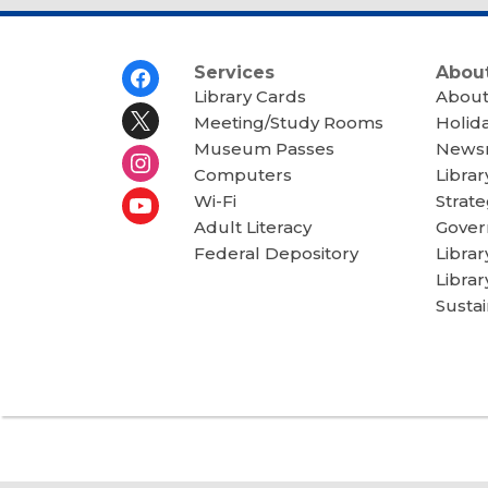
Footer
Services
About
Menu
Library Cards
About
Meeting/Study Rooms
Holid
Museum Passes
News
Computers
Librar
Wi-Fi
Strate
Adult Literacy
Gover
Federal Depository
Libra
Librar
Sustai