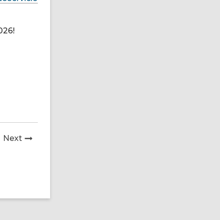
026!
News
Next
Post