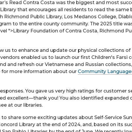
ar’s Read Contra Costa was the biggest and most succ
e Library that encourages all residents to read the same
ith Richmond Public Library, Los Medanos College, Diabl
gram to the entire county community. The 2025 title wa
vel ">Library Foundation of Contra Costa, Richmond Pu
w us to enhance and update our physical collections of
endors enabled us to launch our first Children's Farsi c
pand and refresh our Vietnamese and Russian collections
te for more information about our
Community Language
 responses. You gave us very high ratings for customer s
ered excellent—thank you! You also identified expanded
e at our libraries.
nt to share some exciting updates about Self-Service Su
oncord Library at the end of 2024, and, based on its su
d San Pablo Libraries by the end of June. We recently lo