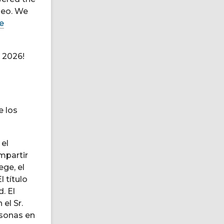
deo. We
ce
 2026!
e los
 el
mpartir
ge, el
 título
. El
el Sr.
rsonas en