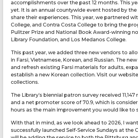
accomplishments over the past 12 months. This ye
yet. It is an annual countywide event hosted by th
share their experiences. This year, we partnered w
College, and Contra Costa College to bring the pro
Pulitzer Prize and National Book Award-winning no
Library Foundation, and Los Medanos College.
This past year, we added three new vendors to allo
in Farsi, Vietnamese, Korean, and Russian. The new v
and refresh existing Farsi materials for adults, ex
establish a new Korean collection. Visit our websi
collections.
The Library’s biennial patron survey received 11,147
and a net promoter score of 70.9, which is consid
hours as the main improvement you would like to se
With that in mind, as we look ahead to 2026, I wa
successfully launched Self-Service Sundays at the C
will be adding the service to both the Pittsburg an