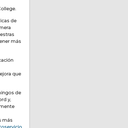
ollege.
icas de
imera
uestras
btener más
icación
mejora que
mingos de
rd y,
temente
es más
oservicio