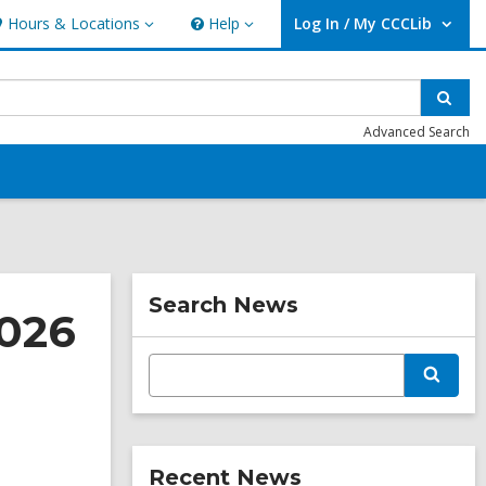
Hours & Locations
Help
Log In / My CCCLib
ours
Help
User Log In / My CCCLib.
ocations
Sear
Advanced Search
Related
Search News
2026
Information
E
S
n
e
t
a
e
r
r
c
s
h
Recent News
e