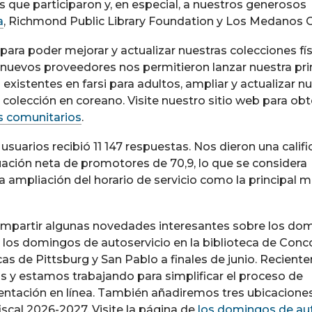
s que participaron y, en especial, a nuestros generosos
a
, Richmond Public Library Foundation y Los Medanos C
ra poder mejorar y actualizar nuestras colecciones fís
os nuevos proveedores nos permitieron lanzar nuestra pr
es existentes en farsi para adultos, ampliar y actualizar n
a colección en coreano. Visite nuestro sitio web para o
s comunitarios
.
 usuarios recibió 11 147 respuestas. Nos dieron una calif
tuación neta de promotores de 70,9, lo que se considera
a ampliación del horario de servicio como la principal 
compartir algunas novedades interesantes sobre los do
o los domingos de autoservicio en la biblioteca de Conco
ecas de Pittsburg y San Pablo a finales de junio. Recien
 y estamos trabajando para simplificar el proceso de
rientación en línea. También añadiremos tres ubicacion
iscal 2026-2027. Visite la página de
los domingos de aut