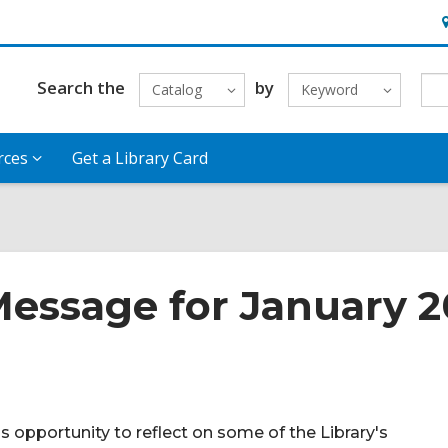
H
&
L
Search the
by
Catalog
Keyword
rces
Get a Library Card
Message for January 
s opportunity to reflect on some of the Library's