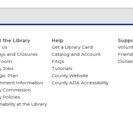
 the Library
Help
Suppo
 Us
Get a Library Card
Volun
ays and Closures
Catalog and Account
Friend
room
FAQs
Donate
y Jobs
Tutorials
gic Plan
County Website
nment Information
County ADA Accessibility
ry Commission
y Policies
nability at the Library