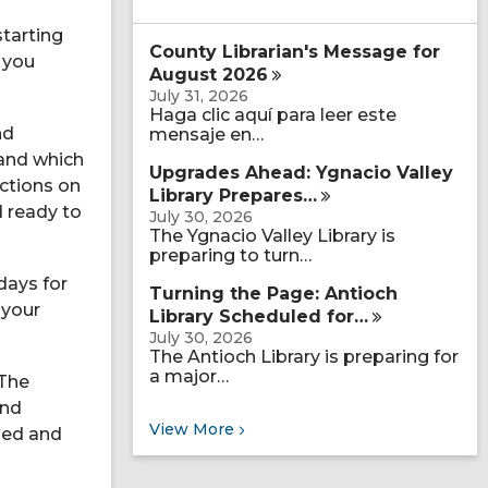
a
r
starting
County Librarian's Message for
c
e you
h
August
2026
q
July 31, 2026
u
Haga clic aquí para leer este
e
nd
mensaje en…
r
 and which
y
Upgrades Ahead: Ygnacio Valley
uctions on
Library
Prepares…
d ready to
July 30, 2026
The Ygnacio Valley Library is
preparing to turn…
days for
Turning the Page: Antioch
 your
Library Scheduled
for…
July 30, 2026
The Antioch Library is preparing for
a major…
 The
and
Recent News
View
More
ined and