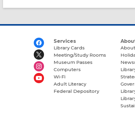
Footer
Services
About
Menu
Library Cards
About
Meeting/Study Rooms
Holid
Museum Passes
News
Computers
Librar
Wi-Fi
Strate
Adult Literacy
Gover
Federal Depository
Libra
Librar
Sustai