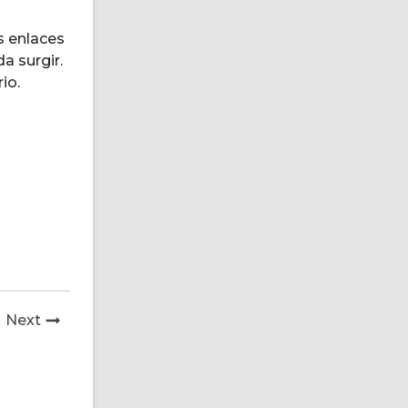
s enlaces
a surgir.
io.
News
Next
Post