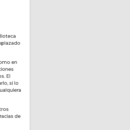
lioteca
emplazado
 como en
cciones
s. El
o, si lo
ualquiera
tros
racias de