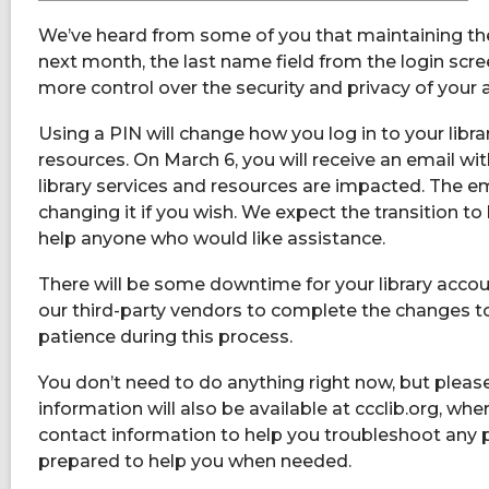
is
We’ve heard from some of you that maintaining the s
over
next month, the last name field from the login scree
2
more control over the security and privacy of your 
years
old
Using a PIN will change how you log in to your libr
and
resources. On March 6, you will receive an email w
the
library services and resources are impacted. The em
information
changing it if you wish. We expect the transition t
may
help anyone who would like assistance.
be
out
There will be some downtime for your library accoun
of
our third-party vendors to complete the changes to
date.
patience during this process.
You don’t need to do anything right now, but please
information will also be available at ccclib.org, wh
contact information to help you troubleshoot any pr
prepared to help you when needed.