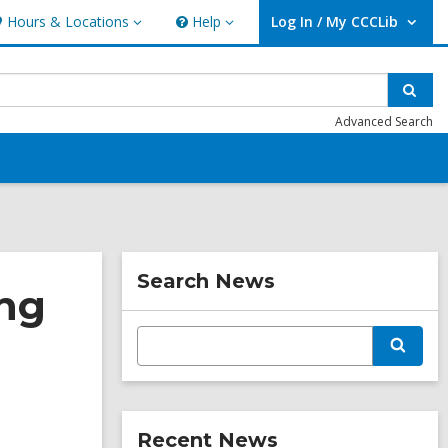
Hours & Locations
Help
Log In / My CCCLib
ours
Help
User Log In / My CCCLib.
ocations
Sear
Advanced Search
Related
Search News
ing
Information
E
S
n
e
t
a
e
r
r
c
s
h
Recent News
e