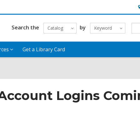
H
&
L
Search the
by
Catalog
Keyword
rces
Get a Library Card
 Account Logins Com