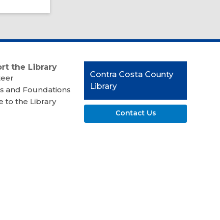
rt the Library
Contact
Contra Costa County
teer
the
Library
s and Foundations
Library
 to the Library
Contact Us